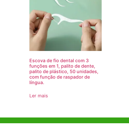
Escova de fio dental com 3
funções em 1, palito de dente,
palito de plástico, 50 unidades,
com função de raspador de
língua.
Ler mais