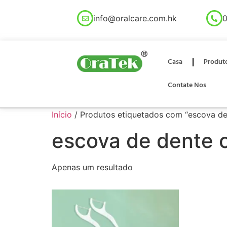
info@oralcare.com.hk
0
Casa
Produt
Contate Nos
Início
/ Produtos etiquetados com “escova d
escova de dente 
Apenas um resultado