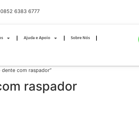
0852 6383 6777
os
Ajuda e Apoio
Sobre Nós
e dente com raspador”
com raspador