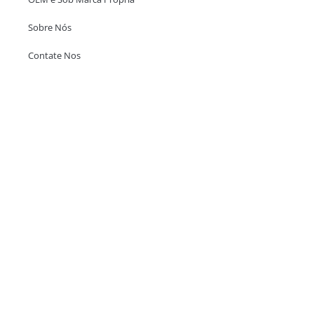
Sobre Nós
Contate Nos
Escritório em Hong Kong
Unit 718,Asia Trade Centre, 79 Lei Muk Road, Kwai Chung, Hong Kong,
SAR, China
+852 6383 6777
info@oralcare.com.hk
Escritório de Shenzhen
B803-2, Building 1, TianAn Cyberpark, Huangge Road, Longgang,
Shenzhen, GuangDong, China,518172
+86 755 83946969
info@oralcare.com.hk