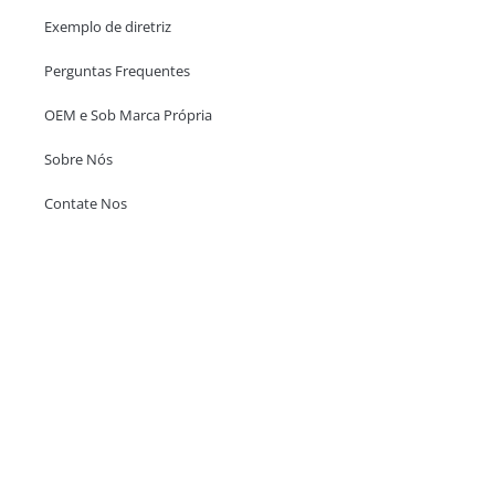
Exemplo de diretriz
Perguntas Frequentes
OEM e Sob Marca Própria
Sobre Nós
Contate Nos
Escritório em Hong Kong
Unit 718,Asia Trade Centre, 79 Lei Muk Road, Kwai Chung, Hong Kong,
SAR, China
+852 6383 6777
info@oralcare.com.hk
Escritório de Shenzhen
B803-2, Building 1, TianAn Cyberpark, Huangge Road, Longgang,
Shenzhen, GuangDong, China,518172
+86 755 83946969