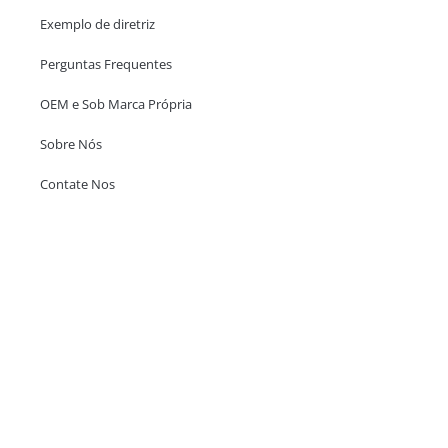
Exemplo de diretriz
Perguntas Frequentes
OEM e Sob Marca Própria
Sobre Nós
Contate Nos
Escritório em Hong Kong
Unit 718,Asia Trade Centre, 79 Lei Muk Road, Kwai Chung, Hong Kong,
SAR, China
+852 6383 6777
info@oralcare.com.hk
Escritório de Shenzhen
B803-2, Building 1, TianAn Cyberpark, Huangge Road, Longgang,
Shenzhen, GuangDong, China,518172
+86 755 83946969