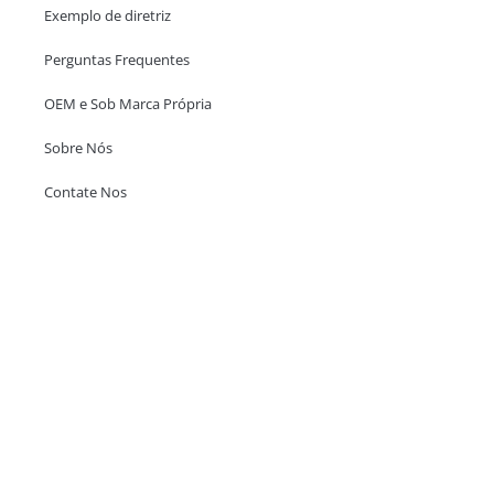
Exemplo de diretriz
Perguntas Frequentes
OEM e Sob Marca Própria
Sobre Nós
Contate Nos
Escritório em Hong Kong
Unit 718,Asia Trade Centre, 79 Lei Muk Road, Kwai Chung, Hong Kong,
SAR, China
+852 6383 6777
info@oralcare.com.hk
Escritório de Shenzhen
B803-2, Building 1, TianAn Cyberpark, Huangge Road, Longgang,
Shenzhen, GuangDong, China,518172
+86 755 83946969
info@oralcare.com.hk