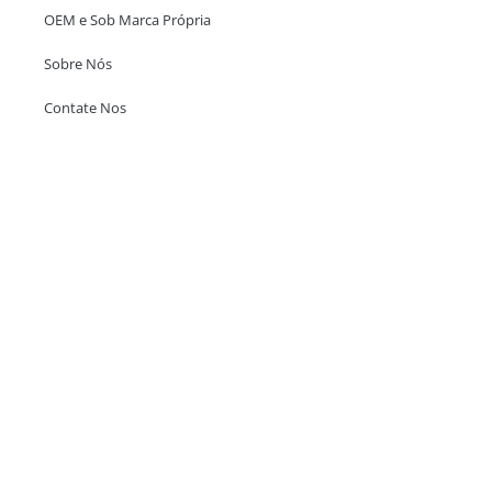
OEM e Sob Marca Própria
Sobre Nós
Contate Nos
Escritório em Hong Kong
Unit 718,Asia Trade Centre, 79 Lei Muk Road, Kwai Chung, Hong Kong,
SAR, China
+852 6383 6777
info@oralcare.com.hk
Escritório de Shenzhen
B803-2, Building 1, TianAn Cyberpark, Huangge Road, Longgang,
Shenzhen, GuangDong, China,518172
+86 755 83946969
info@oralcare.com.hk