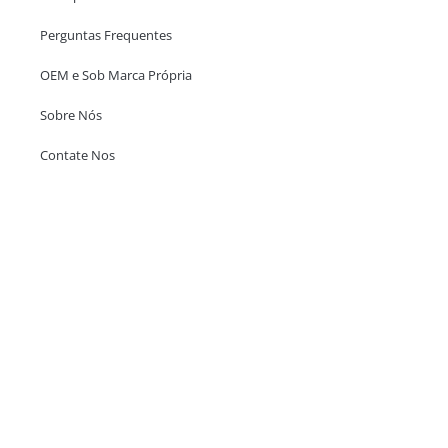
Perguntas Frequentes
OEM e Sob Marca Própria
Sobre Nós
Contate Nos
Escritório em Hong Kong
Unit 718,Asia Trade Centre, 79 Lei Muk Road, Kwai Chung, Hong Kong,
SAR, China
+852 6383 6777
info@oralcare.com.hk
Escritório de Shenzhen
B803-2, Building 1, TianAn Cyberpark, Huangge Road, Longgang,
Shenzhen, GuangDong, China,518172
+86 755 83946969
info@oralcare.com.hk