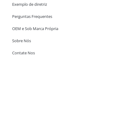
Exemplo de diretriz
Perguntas Frequentes
OEM e Sob Marca Própria
Sobre Nós
Contate Nos
Escritório em Hong Kong
Unit 718,Asia Trade Centre, 79 Lei Muk Road, Kwai Chung, Hong Kong,
SAR, China
+852 6383 6777
info@oralcare.com.hk
Escritório de Shenzhen
B803-2, Building 1, TianAn Cyberpark, Huangge Road, Longgang,
Shenzhen, GuangDong, China,518172
+86 755 83946969
info@oralcare.com.hk