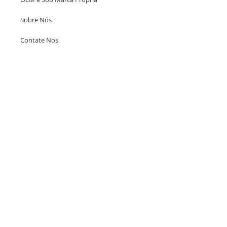
Sobre Nós
Contate Nos
Escritório em Hong Kong
Unit 718,Asia Trade Centre, 79 Lei Muk Road, Kwai Chung, Hong Kong,
SAR, China
+852 6383 6777
info@oralcare.com.hk
Escritório de Shenzhen
B803-2, Building 1, TianAn Cyberpark, Huangge Road, Longgang,
Shenzhen, GuangDong, China,518172
+86 755 83946969
info@oralcare.com.hk