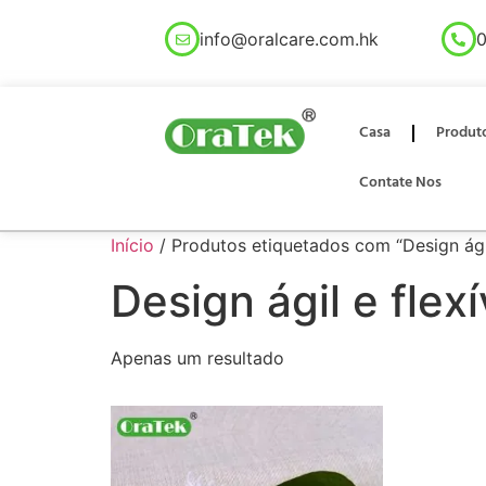
info@oralcare.com.hk
0
Casa
Produt
Contate Nos
Início
/ Produtos etiquetados com “Design ágil
Design ágil e flexí
Apenas um resultado