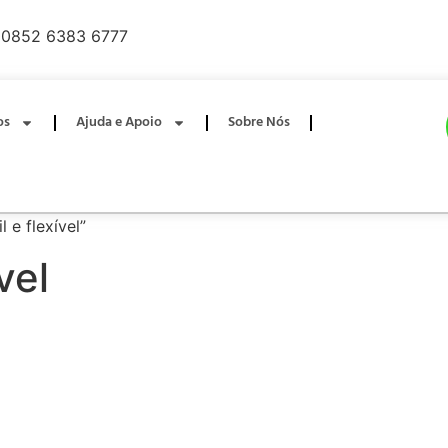
0852 6383 6777
os
Ajuda e Apoio
Sobre Nós
 e flexível”
vel