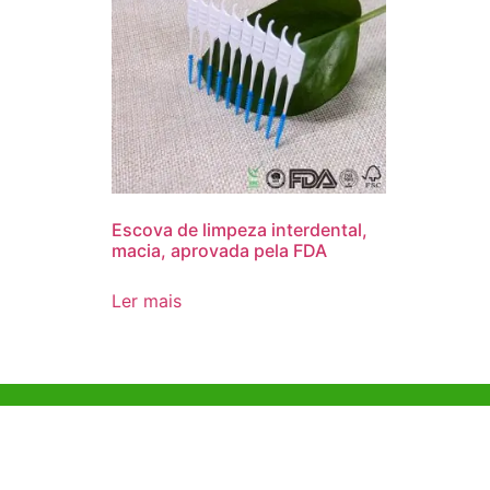
Escova de limpeza interdental,
macia, aprovada pela FDA
Ler mais
Ajuda e Apoio
Escritóri
Kong
Exemplo de diretriz
Unit 718,As