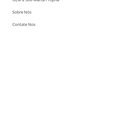
Sobre Nós
Contate Nos
Escritório em Hong Kong
Unit 718,Asia Trade Centre, 79 Lei Muk Road, Kwai Chung, Hong Kong,
SAR, China
+852 6383 6777
info@oralcare.com.hk
Escritório de Shenzhen
B803-2, Building 1, TianAn Cyberpark, Huangge Road, Longgang,
Shenzhen, GuangDong, China,518172
+86 755 83946969
info@oralcare.com.hk