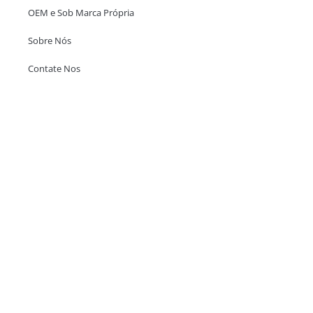
OEM e Sob Marca Própria
Sobre Nós
Contate Nos
Escritório em Hong Kong
Unit 718,Asia Trade Centre, 79 Lei Muk Road, Kwai Chung, Hong Kong,
SAR, China
+852 6383 6777
info@oralcare.com.hk
Escritório de Shenzhen
B803-2, Building 1, TianAn Cyberpark, Huangge Road, Longgang,
Shenzhen, GuangDong, China,518172
+86 755 83946969
info@oralcare.com.hk