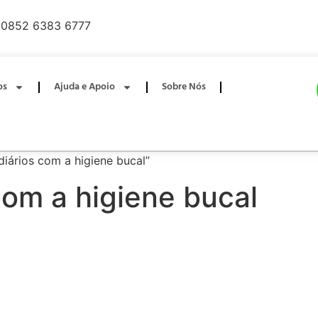
0852 6383 6777
os
Ajuda e Apoio
Sobre Nós
iários com a higiene bucal”
com a higiene bucal