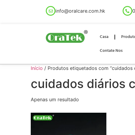
info@oralcare.com.hk
0
Casa
Produt
Contate Nos
Início
/ Produtos etiquetados com “cuidados d
cuidados diários 
Apenas um resultado