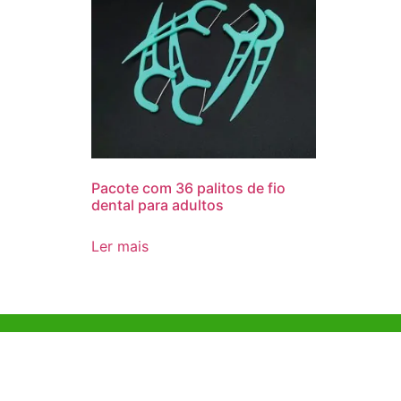
Pacote com 36 palitos de fio
dental para adultos
Ler mais
Ajuda e Apoio
Escritóri
Kong
Exemplo de diretriz
Unit 718,As