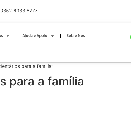
0852 6383 6777
os
Ajuda e Apoio
Sobre Nós
entários para a família”
 para a família