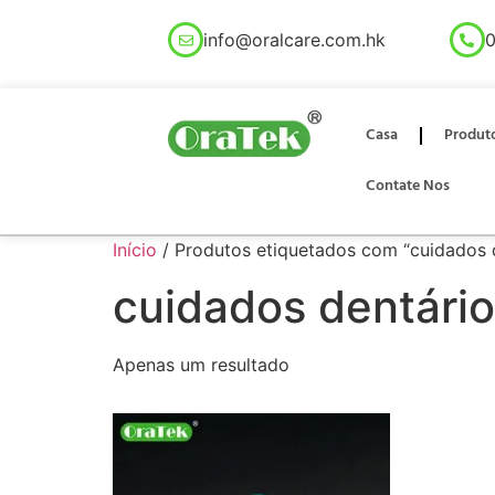
info@oralcare.com.hk
0
Casa
Produt
Contate Nos
Início
/ Produtos etiquetados com “cuidados d
cuidados dentários
Apenas um resultado