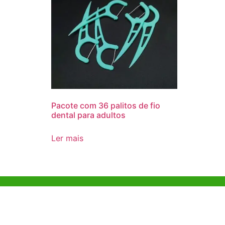
Pacote com 36 palitos de fio
dental para adultos
Ler mais
Ajuda e Apoio
Escritóri
Kong
Exemplo de diretriz
Unit 718,As