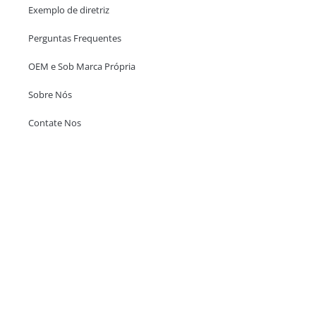
Exemplo de diretriz
Perguntas Frequentes
OEM e Sob Marca Própria
Sobre Nós
Contate Nos
Escritório em Hong Kong
Unit 718,Asia Trade Centre, 79 Lei Muk Road, Kwai Chung, Hong Kong,
SAR, China
+852 6383 6777
info@oralcare.com.hk
Escritório de Shenzhen
B803-2, Building 1, TianAn Cyberpark, Huangge Road, Longgang,
Shenzhen, GuangDong, China,518172
+86 755 83946969
info@oralcare.com.hk