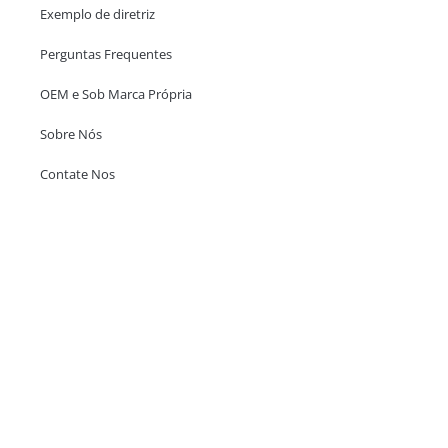
Exemplo de diretriz
Perguntas Frequentes
OEM e Sob Marca Própria
Sobre Nós
Contate Nos
Escritório em Hong Kong
Unit 718,Asia Trade Centre, 79 Lei Muk Road, Kwai Chung, Hong Kong,
SAR, China
+852 6383 6777
info@oralcare.com.hk
Escritório de Shenzhen
B803-2, Building 1, TianAn Cyberpark, Huangge Road, Longgang,
Shenzhen, GuangDong, China,518172
+86 755 83946969
info@oralcare.com.hk