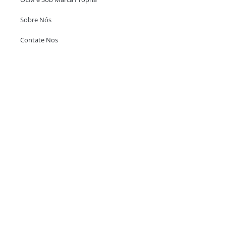
Sobre Nós
Contate Nos
Escritório em Hong Kong
Unit 718,Asia Trade Centre, 79 Lei Muk Road, Kwai Chung, Hong Kong,
SAR, China
+852 6383 6777
info@oralcare.com.hk
Escritório de Shenzhen
B803-2, Building 1, TianAn Cyberpark, Huangge Road, Longgang,
Shenzhen, GuangDong, China,518172
+86 755 83946969
info@oralcare.com.hk