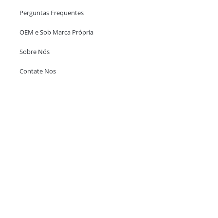
Perguntas Frequentes
OEM e Sob Marca Própria
Sobre Nós
Contate Nos
Escritório em Hong Kong
Unit 718,Asia Trade Centre, 79 Lei Muk Road, Kwai Chung, Hong Kong,
SAR, China
+852 6383 6777
info@oralcare.com.hk
Escritório de Shenzhen
B803-2, Building 1, TianAn Cyberpark, Huangge Road, Longgang,
Shenzhen, GuangDong, China,518172
+86 755 83946969
info@oralcare.com.hk