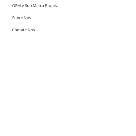
OEM e Sob Marca Própria
Sobre Nós
Contate Nos
Escritório em Hong Kong
Unit 718,Asia Trade Centre, 79 Lei Muk Road, Kwai Chung, Hong Kong,
SAR, China
+852 6383 6777
info@oralcare.com.hk
Escritório de Shenzhen
B803-2, Building 1, TianAn Cyberpark, Huangge Road, Longgang,
Shenzhen, GuangDong, China,518172
+86 755 83946969
info@oralcare.com.hk