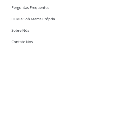
Perguntas Frequentes
OEM e Sob Marca Própria
Sobre Nós
Contate Nos
Escritório em Hong Kong
Unit 718,Asia Trade Centre, 79 Lei Muk Road, Kwai Chung, Hong Kong,
SAR, China
+852 6383 6777
info@oralcare.com.hk
Escritório de Shenzhen
B803-2, Building 1, TianAn Cyberpark, Huangge Road, Longgang,
Shenzhen, GuangDong, China,518172
+86 755 83946969
info@oralcare.com.hk