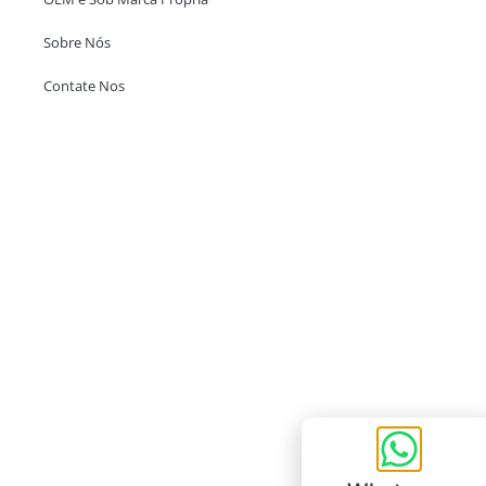
Sobre Nós
Contate Nos
Escritório em Hong Kong
Unit 718,Asia Trade Centre, 79 Lei Muk Road, Kwai Chung, Hong Kong,
SAR, China
+852 6383 6777
info@oralcare.com.hk
Escritório de Shenzhen
B803-2, Building 1, TianAn Cyberpark, Huangge Road, Longgang,
Shenzhen, GuangDong, China,518172
+86 755 83946969
info@oralcare.com.hk