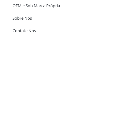
OEM e Sob Marca Própria
Sobre Nós
Contate Nos
Escritório em Hong Kong
Unit 718,Asia Trade Centre, 79 Lei Muk Road, Kwai Chung, Hong Kong,
SAR, China
+852 6383 6777
info@oralcare.com.hk
Escritório de Shenzhen
B803-2, Building 1, TianAn Cyberpark, Huangge Road, Longgang,
Shenzhen, GuangDong, China,518172
+86 755 83946969
info@oralcare.com.hk