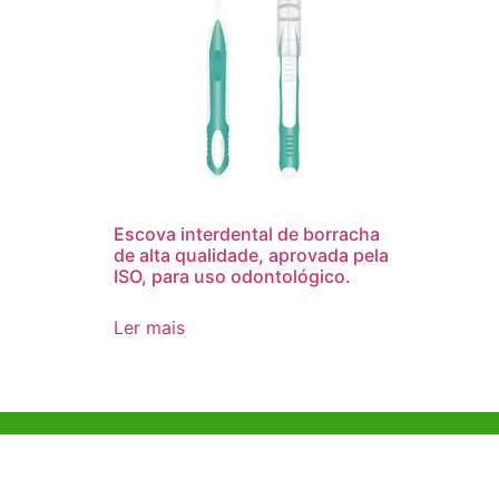
Escova interdental de borracha
de alta qualidade, aprovada pela
ISO, para uso odontológico.
Ler mais
Ajuda e Apoio
Escritóri
Kong
Exemplo de diretriz