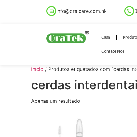
info@oralcare.com.hk
0
Casa
Produt
Contate Nos
Início
/ Produtos etiquetados com “cerdas inte
cerdas interdentai
Apenas um resultado