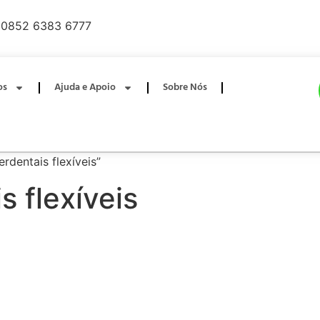
0852 6383 6777
os
Ajuda e Apoio
Sobre Nós
rdentais flexíveis”
s flexíveis