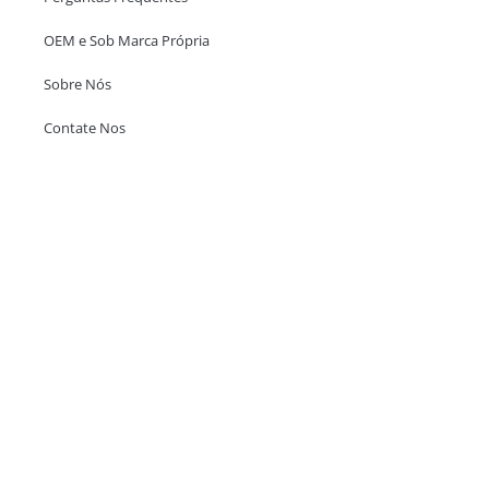
OEM e Sob Marca Própria
Sobre Nós
Contate Nos
Escritório em Hong Kong
Unit 718,Asia Trade Centre, 79 Lei Muk Road, Kwai Chung, Hong Kong,
SAR, China
+852 6383 6777
info@oralcare.com.hk
Escritório de Shenzhen
B803-2, Building 1, TianAn Cyberpark, Huangge Road, Longgang,
Shenzhen, GuangDong, China,518172
+86 755 83946969
info@oralcare.com.hk