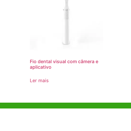
Fio dental visual com câmera e
aplicativo
Ler mais
Ajuda e Apoio
Escritóri
Kong
Exemplo de diretriz
Unit 718,As