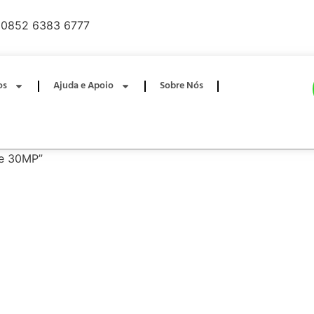
0852 6383 6777
os
Ajuda e Apoio
Sobre Nós
de 30MP”