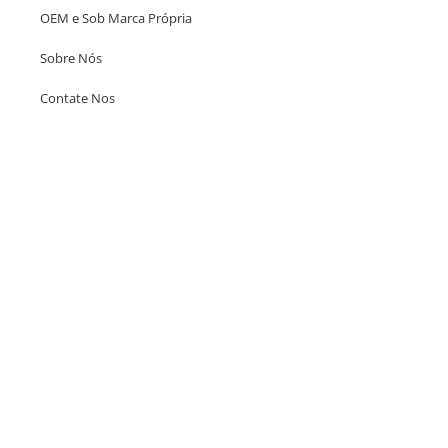
OEM e Sob Marca Própria
Sobre Nós
Contate Nos
Escritório em Hong Kong
Unit 718,Asia Trade Centre, 79 Lei Muk Road, Kwai Chung, Hong Kong,
SAR, China
+852 6383 6777
info@oralcare.com.hk
Escritório de Shenzhen
B803-2, Building 1, TianAn Cyberpark, Huangge Road, Longgang,
Shenzhen, GuangDong, China,518172
+86 755 83946969
info@oralcare.com.hk