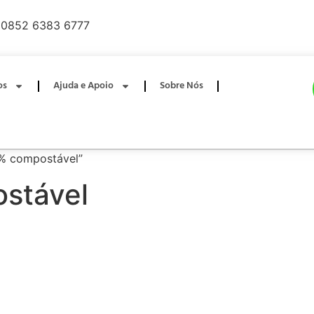
0852 6383 6777
os
Ajuda e Apoio
Sobre Nós
% compostável”
stável