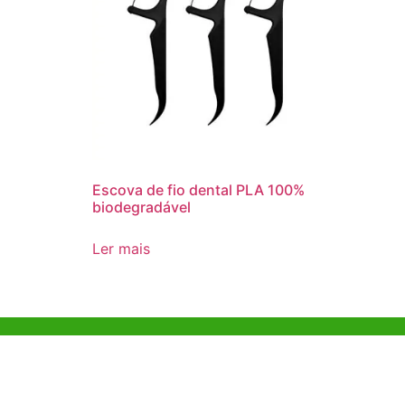
Escova de fio dental PLA 100%
biodegradável
Ler mais
Ajuda e Apoio
Escritóri
Kong
Exemplo de diretriz
Unit 718,As