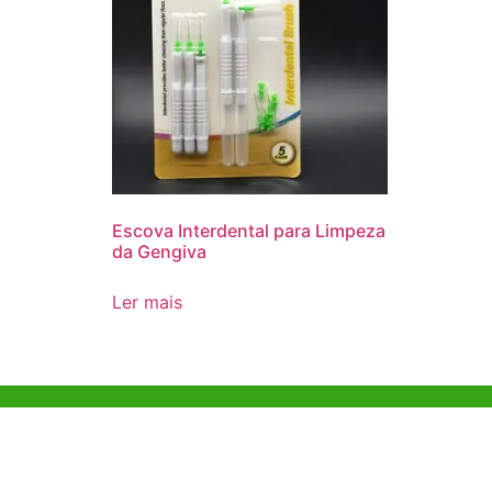
Escova Interdental para Limpeza
da Gengiva
Ler mais
Ajuda e Apoio
Escritóri
Kong
Exemplo de diretriz
Unit 718,As