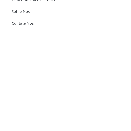
Sobre Nós
Contate Nos
Escritório em Hong Kong
Unit 718,Asia Trade Centre, 79 Lei Muk Road, Kwai Chung, Hong Kong,
SAR, China
+852 6383 6777
info@oralcare.com.hk
Escritório de Shenzhen
B803-2, Building 1, TianAn Cyberpark, Huangge Road, Longgang,
Shenzhen, GuangDong, China,518172
+86 755 83946969
info@oralcare.com.hk