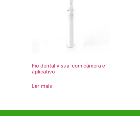
Fio dental visual com câmera e
aplicativo
Ler mais
Ajuda e Apoio
Escritóri
Kong
Exemplo de diretriz
Unit 718,As