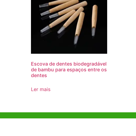
Escova de dentes biodegradável
de bambu para espaços entre os
dentes
Ler mais
Ajuda e Apoio
Escritóri
Kong
Exemplo de diretriz