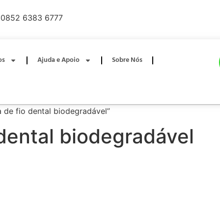
0852 6383 6777
os
Ajuda e Apoio
Sobre Nós
 de fio dental biodegradável”
 dental biodegradável