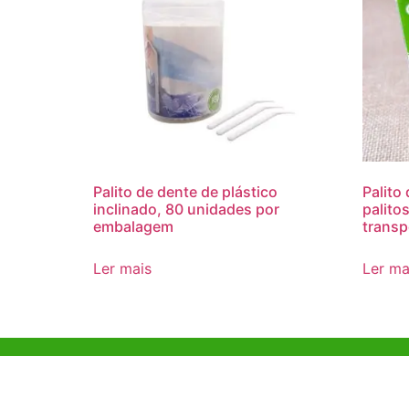
Palito de dente de plástico
Palito
inclinado, 80 unidades por
palito
embalagem
transp
Ler mais
Ler ma
Ajuda e Apoio
Escritóri
Kong
Exemplo de diretriz