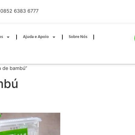
0852 6383 6777
os
Ajuda e Apoio
Sobre Nós
va de bambú”
mbú