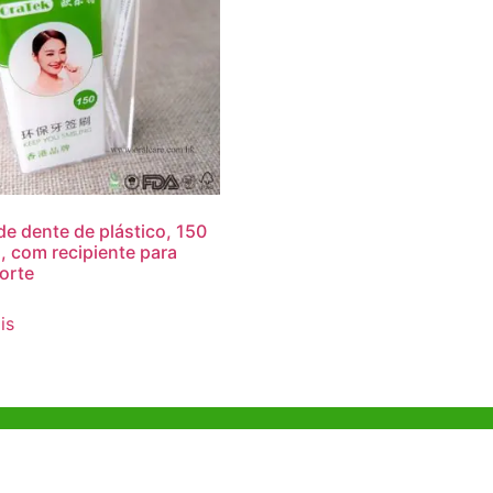
 de dente de plástico, 150
s, com recipiente para
orte
is
o em Hong
Escritório de Shenzhen
B803-2, Building 1, TianAn Cyberpark,