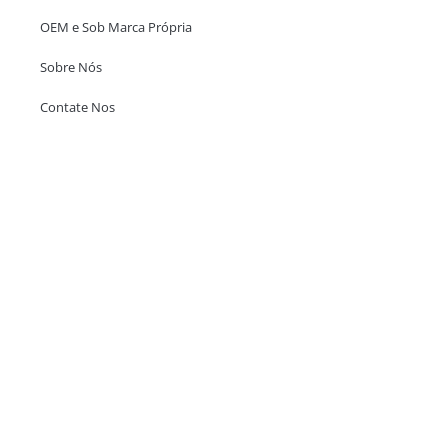
OEM e Sob Marca Própria
Sobre Nós
Contate Nos
Escritório em Hong Kong
Unit 718,Asia Trade Centre, 79 Lei Muk Road, Kwai Chung, Hong Kong,
SAR, China
+852 6383 6777
info@oralcare.com.hk
Escritório de Shenzhen
B803-2, Building 1, TianAn Cyberpark, Huangge Road, Longgang,
Shenzhen, GuangDong, China,518172
+86 755 83946969
info@oralcare.com.hk