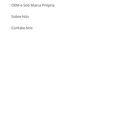
OEM e Sob Marca Própria
Sobre Nós
Contate Nos
Escritório em Hong Kong
Unit 718,Asia Trade Centre, 79 Lei Muk Road, Kwai Chung, Hong Kong,
SAR, China
+852 6383 6777
info@oralcare.com.hk
Escritório de Shenzhen
B803-2, Building 1, TianAn Cyberpark, Huangge Road, Longgang,
Shenzhen, GuangDong, China,518172
+86 755 83946969
info@oralcare.com.hk