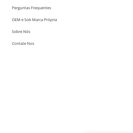
Perguntas Frequentes
OEM e Sob Marca Própria
Sobre Nós
Contate Nos
Escritório em Hong Kong
Unit 718,Asia Trade Centre, 79 Lei Muk Road, Kwai Chung, Hong Kong,
SAR, China
+852 6383 6777
info@oralcare.com.hk
Escritório de Shenzhen
B803-2, Building 1, TianAn Cyberpark, Huangge Road, Longgang,
Shenzhen, GuangDong, China,518172
+86 755 83946969
info@oralcare.com.hk