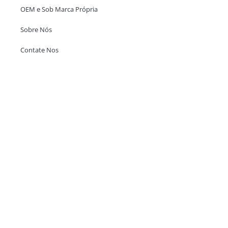
OEM e Sob Marca Própria
Sobre Nós
Contate Nos
Escritório em Hong Kong
Unit 718,Asia Trade Centre, 79 Lei Muk Road, Kwai Chung, Hong Kong,
SAR, China
+852 6383 6777
info@oralcare.com.hk
Escritório de Shenzhen
B803-2, Building 1, TianAn Cyberpark, Huangge Road, Longgang,
Shenzhen, GuangDong, China,518172
+86 755 83946969
info@oralcare.com.hk