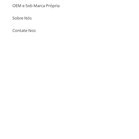
OEM e Sob Marca Própria
Sobre Nós
Contate Nos
Escritório em Hong Kong
Unit 718,Asia Trade Centre, 79 Lei Muk Road, Kwai Chung, Hong Kong,
SAR, China
+852 6383 6777
info@oralcare.com.hk
Escritório de Shenzhen
B803-2, Building 1, TianAn Cyberpark, Huangge Road, Longgang,
Shenzhen, GuangDong, China,518172
+86 755 83946969
info@oralcare.com.hk