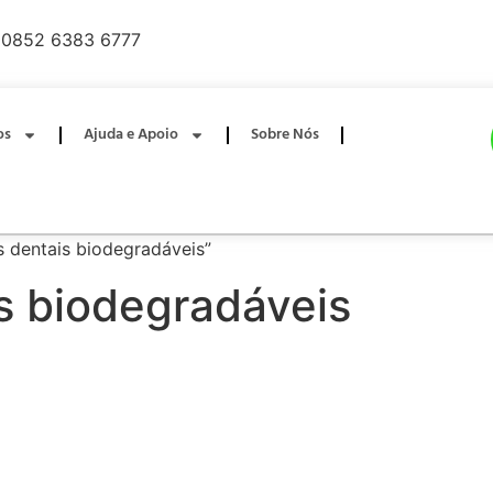
0852 6383 6777
os
Ajuda e Apoio
Sobre Nós
 dentais biodegradáveis”
s biodegradáveis