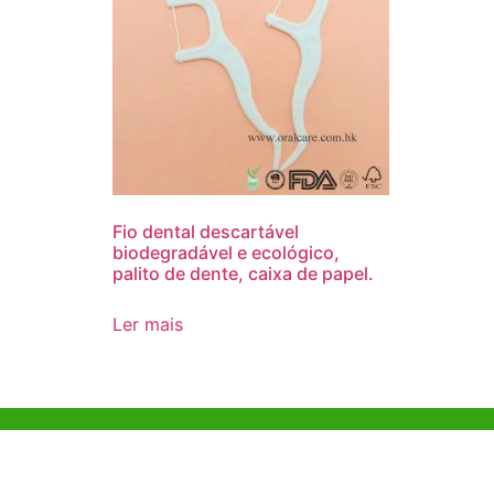
Fio dental descartável
biodegradável e ecológico,
palito de dente, caixa de papel.
Ler mais
Ajuda e Apoio
Escritóri
Kong
Exemplo de diretriz