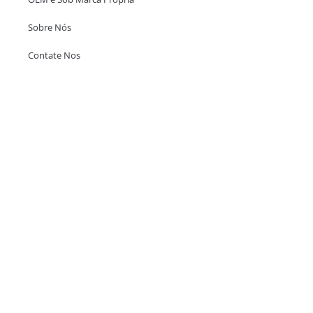
Sobre Nós
Contate Nos
Escritório em Hong Kong
Unit 718,Asia Trade Centre, 79 Lei Muk Road, Kwai Chung, Hong Kong,
SAR, China
+852 6383 6777
info@oralcare.com.hk
Escritório de Shenzhen
B803-2, Building 1, TianAn Cyberpark, Huangge Road, Longgang,
Shenzhen, GuangDong, China,518172
+86 755 83946969
info@oralcare.com.hk