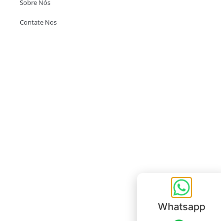
Sobre Nós
Contate Nos
Escritório em Hong Kong
Unit 718,Asia Trade Centre, 79 Lei Muk Road, Kwai Chung, Hong Kong,
SAR, China
+852 6383 6777
info@oralcare.com.hk
Escritório de Shenzhen
B803-2, Building 1, TianAn Cyberpark, Huangge Road, Longgang,
Shenzhen, GuangDong, China,518172
+86 755 83946969
info@oralcare.com.hk
Whatsapp