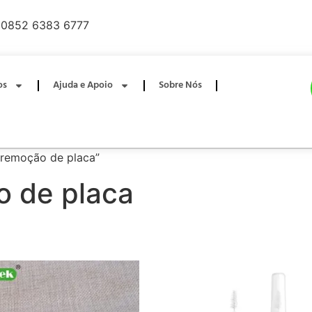
0852 6383 6777
os
Ajuda e Apoio
Sobre Nós
 remoção de placa”
 de placa