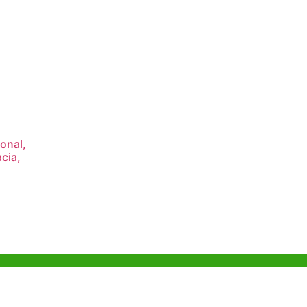
ional,
cia,