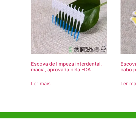
Escova de limpeza interdental,
Escova
macia, aprovada pela FDA
cabo p
Ler mais
Ler ma
Ajuda e Apoio
Escritóri
Kong
Exemplo de diretriz