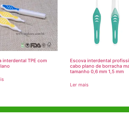
 interdental TPE com
Escova interdental profiss
lano
cabo plano de borracha ma
tamanho 0,6 mm 1,5 mm
is
Ler mais
o em Hong
Escritório de Shenzhen
B803-2, Building 1, TianAn Cyberpark,