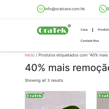
info@oralcare.com.hk
0
Casa
Produt
Contate Nos
Início
/ Produtos etiquetados com “40% mais
40% mais remoção
Showing all 3 results