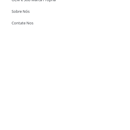
Sobre Nós
Contate Nos
Escritório em Hong Kong
Unit 718,Asia Trade Centre, 79 Lei Muk Road, Kwai Chung, Hong Kong,
SAR, China
+852 6383 6777
info@oralcare.com.hk
Escritório de Shenzhen
B803-2, Building 1, TianAn Cyberpark, Huangge Road, Longgang,
Shenzhen, GuangDong, China,518172
+86 755 83946969
info@oralcare.com.hk