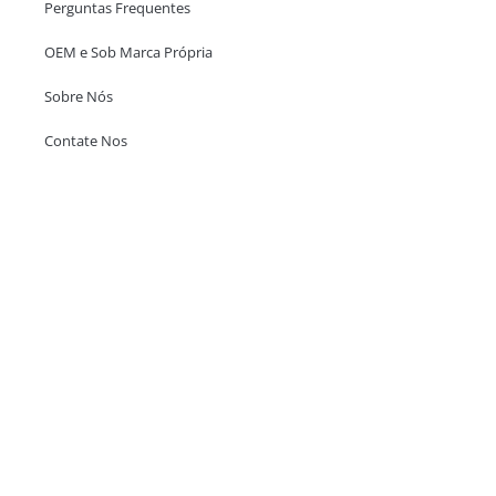
Perguntas Frequentes
OEM e Sob Marca Própria
Sobre Nós
Contate Nos
Escritório em Hong Kong
Unit 718,Asia Trade Centre, 79 Lei Muk Road, Kwai Chung, Hong Kong,
SAR, China
+852 6383 6777
info@oralcare.com.hk
Escritório de Shenzhen
B803-2, Building 1, TianAn Cyberpark, Huangge Road, Longgang,
Shenzhen, GuangDong, China,518172
+86 755 83946969
info@oralcare.com.hk