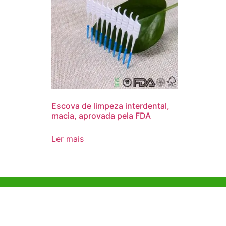
Escova de limpeza interdental,
macia, aprovada pela FDA
Ler mais
Ajuda e Apoio
Escritóri
Kong
Exemplo de diretriz
Unit 718,As