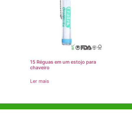
15 Réguas em um estojo para
chaveiro
Ler mais
Ajuda e Apoio
Escritóri
Kong
Exemplo de diretriz
Unit 718,As