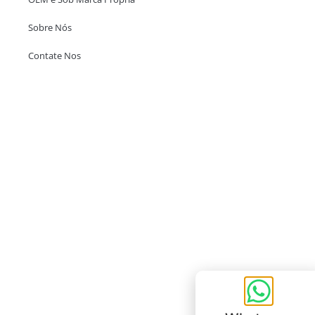
Sobre Nós
Contate Nos
Escritório em Hong Kong
Unit 718,Asia Trade Centre, 79 Lei Muk Road, Kwai Chung, Hong Kong,
SAR, China
+852 6383 6777
info@oralcare.com.hk
Escritório de Shenzhen
B803-2, Building 1, TianAn Cyberpark, Huangge Road, Longgang,
Shenzhen, GuangDong, China,518172
+86 755 83946969
info@oralcare.com.hk