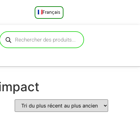
Français
English
Русский
Deutsch
Español
 impact
Português
العربية
日本語