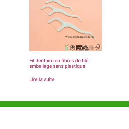
Fil dentaire en fibres de blé,
emballage sans plastique
Lire la suite
Aide et Soutien
Bureau d
Unit 718,As
Exemple de Ligne
Lei Muk Ro
Directrice