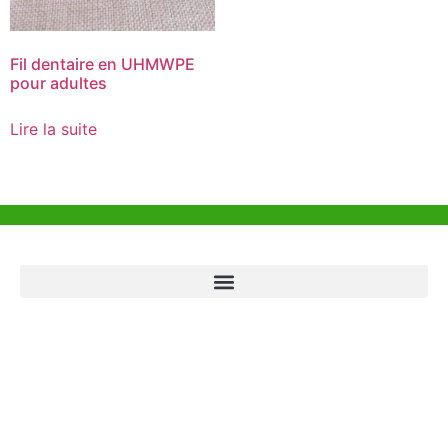
Fil dentaire en UHMWPE
pour adultes
Lire la suite
Aide et Soutien
Bureau de Hong Kong
Unit 718,Asia Trade Centre, 79 Lei Muk Road, Kwai Chung, Hong Kong,
SAR, China
+852 6383 6777
info@oralcare.com.hk