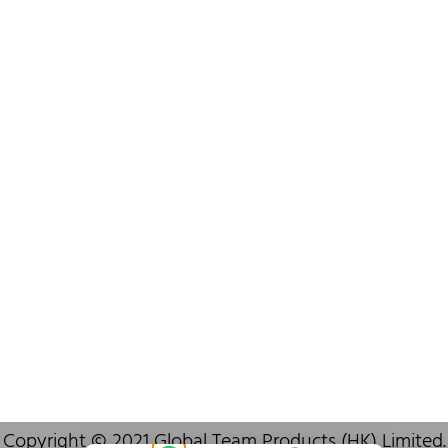
+852 6383 6777
info@oralcare.com.hk
Bureau de Shenzhen
B803-2, Building 1, TianAn Cyberpark, Huangge Road, Longgang,
Shenzhen, GuangDong, China,518172
+86 755 83946969
info@oralcare.com.hk
Copyright © 2021 Global Team Products (HK) Limited.