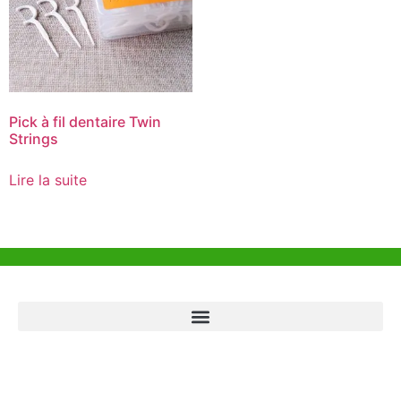
Pick à fil dentaire Twin
Strings
Lire la suite
Aide et Soutien
Bureau de Hong Kong
Unit 718,Asia Trade Centre, 79 Lei Muk Road, Kwai Chung, Hong Kong,
SAR, China