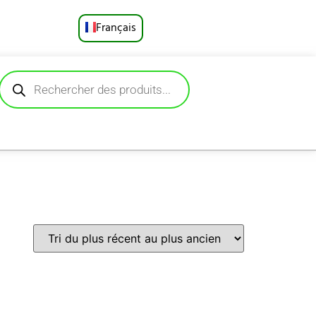
Français
English
Русский
Deutsch
Español
Português
العربية
日本語